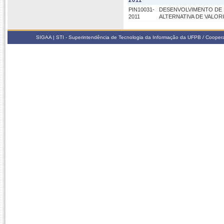
2011
PIN10031-
DESENVOLVIMENTO DE 
2011
ALTERNATIVA DE VALO
SIGAA | STI - Superintendência de Tecnologia da Informação da UFPB / Coope