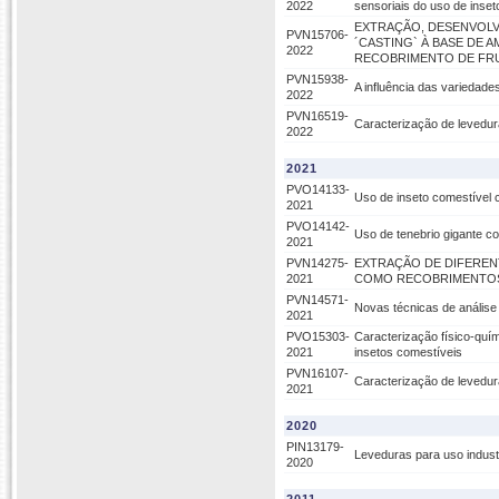
2022
sensoriais do uso de inse
EXTRAÇÃO, DESENVOLV
PVN15706-
´CASTING` À BASE DE 
2022
RECOBRIMENTO DE FR
PVN15938-
A influência das variedad
2022
PVN16519-
Caracterização de levedu
2022
2021
PVO14133-
Uso de inseto comestível 
2021
PVO14142-
Uso de tenebrio gigante c
2021
PVN14275-
EXTRAÇÃO DE DIFEREN
2021
COMO RECOBRIMENTOS 
PVN14571-
Novas técnicas de análise
2021
PVO15303-
Caracterização físico-quí
2021
insetos comestíveis
PVN16107-
Caracterização de levedu
2021
2020
PIN13179-
Leveduras para uso industr
2020