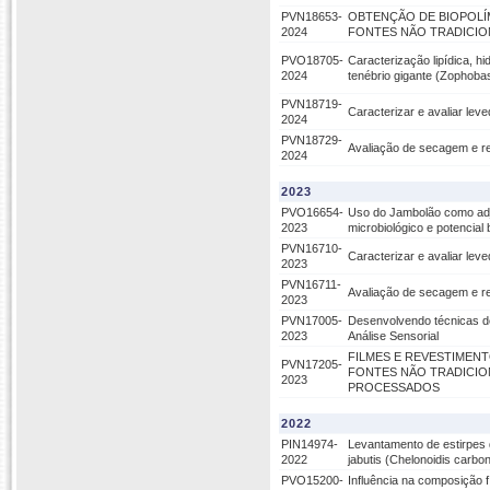
PVN18653-
OBTENÇÃO DE BIOPOLÍM
2024
FONTES NÃO TRADICIO
PVO18705-
Caracterização lipídica, hi
2024
tenébrio gigante (Zophob
PVN18719-
Caracterizar e avaliar lev
2024
PVN18729-
Avaliação de secagem e r
2024
2023
PVO16654-
Uso do Jambolão como adjun
2023
microbiológico e potencial b
PVN16710-
Caracterizar e avaliar lev
2023
PVN16711-
Avaliação de secagem e r
2023
PVN17005-
Desenvolvendo técnicas d
2023
Análise Sensorial
FILMES E REVESTIMENT
PVN17205-
FONTES NÃO TRADICIO
2023
PROCESSADOS
2022
PIN14974-
Levantamento de estirpes 
2022
jabutis (Chelonoidis carb
PVO15200-
Influência na composição f