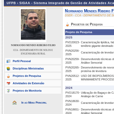
UFPB ›
SIGAA - Sistema Integrado de Gestão de Atividades Ac
Normando Mendes Ribeiro F
DSER - CCA - DEPARTAMENTO DE 
Projetos de Pesquisa
Projeto de Pesquisa
2025
PVO20023-
Caracterização lipídica, hi
NORMANDO MENDES RIBEIRO FILHO
2025
tenébrio gigante destina
CCA - DEPARTAMENTO DE SOLOS E
PVN20256-
Caracterização de levedu
ENGENHARIA RURAL
2025
PVN20259-
Desenvolvendo técnicas d
Perfil Pessoal
2025
Análise Sensorial
PVN20265-
Desenvolvimento de novos 
Disciplinas Ministradas
2025
proteína de levedura
Projetos de Pesquisa
PVN20512-
USO DE BIOPOLÍMEROS
2025
MINIMAMENTE PROCES
Atividades de Extensão
2024
Projetos de Monitoria
PVO18170-
Utilização do Bagaço de C
2024
Análogo de Carne
PVN18630-
Ir ao Menu Principal
Caracterização de levedu
2024
PVN18651-
Desenvolvendo técnicas d
2024
Análise Sensorial