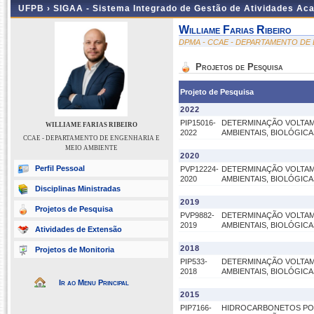
UFPB ›
SIGAA - Sistema Integrado de Gestão de Atividades Ac
Williame Farias Ribeiro
DPMA - CCAE - DEPARTAMENTO DE
Projetos de Pesquisa
Projeto de Pesquisa
2022
PIP15016-
DETERMINAÇÃO VOLTAM
WILLIAME FARIAS RIBEIRO
2022
AMBIENTAIS, BIOLÓGICA
CCAE - DEPARTAMENTO DE ENGENHARIA E
MEIO AMBIENTE
2020
Perfil Pessoal
PVP12224-
DETERMINAÇÃO VOLTAM
2020
AMBIENTAIS, BIOLÓGICA
Disciplinas Ministradas
2019
Projetos de Pesquisa
PVP9882-
DETERMINAÇÃO VOLTAM
2019
AMBIENTAIS, BIOLÓGICA
Atividades de Extensão
2018
Projetos de Monitoria
PIP533-
DETERMINAÇÃO VOLTAM
2018
AMBIENTAIS, BIOLÓGICA
Ir ao Menu Principal
2015
PIP7166-
HIDROCARBONETOS POL