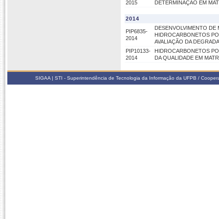
2015
DETERMINAÇÃO EM MATR
2014
DESENVOLVIMENTO DE 
PIP6835-
HIDROCARBONETOS POLI
2014
AVALIAÇÃO DA DEGRAD
PIP10133-
HIDROCARBONETOS POL
2014
DA QUALIDADE EM MATR
SIGAA | STI - Superintendência de Tecnologia da Informação da UFPB / Coope