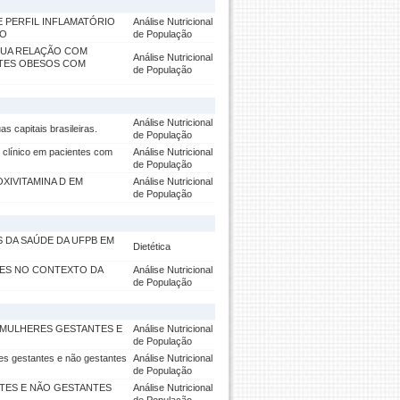
E PERFIL INFLAMATÓRIO
Análise Nutricional
IO
de População
SUA RELAÇÃO COM
Análise Nutricional
NTES OBESOS COM
de População
Análise Nutricional
s capitais brasileiras.
de População
e clínico em pacientes com
Análise Nutricional
de População
OXIVITAMINA D EM
Análise Nutricional
O
de População
 DA SAÚDE DA UFPB EM
Dietética
RES NO CONTEXTO DA
Análise Nutricional
de População
 MULHERES GESTANTES E
Análise Nutricional
de População
es gestantes e não gestantes
Análise Nutricional
de População
TES E NÃO GESTANTES
Análise Nutricional