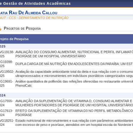
de Gestão de Atividades Acadêmicas
atia Rau De Almeida Callou
NUT - CCS - DEPARTAMENTO DE NUTRIÇÃO
Projetos de Pesquisa
rojeto de Pesquisa
025
VG19138-
AVALIAÇÃO DO CONSUMO ALIMENTAR, NUTRICIONAL E PERFIL INFLAMA
025
PSORÍASE DE UM HOSPITAL UNIVERSITÁRIO
IG19398-
DUPLA CARGA DE MÁ NUTRIÇÃO EM ADOLESCENTES DA PARAÍBA: UM E
025
VG19502-
Avaliação da capacidade antioxidante total da dieta e sua relação com o consumo
025
ultraprocessados e micronutrientes em indivíduos psoriáticos categorizados segu
IG19691-
Análise quantitativa de polifenóis das refeições oferecidas no restaurante univers
025
PhenolCalc
024
IG17555-
AVALIAÇÃO DA SUPLEMENTAÇÃO DE VITAMINA D, CONSUMO ALIMENTAR E
024
MULHERES PORTADORES DE PSORÍASE DE UM HOSPITAL UNIVERSITÁRI
IG17613-
EFEITO DA SUPLEMENTAÇÃO DE VITAMINA D3 NO PERFIL METABOLÔMICO
024
PSORÍASE
VG18251-
Estado nutricional de micronutrientes e sua relação com parâmetros antioxidante
024
com excesso de peso e psoríase, atendidos em um hospital escola do Nordeste br