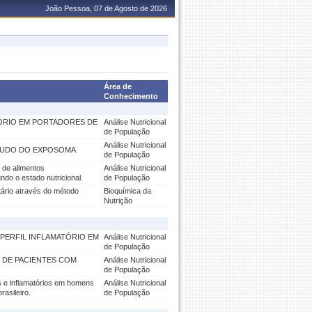
João Pessoa, 07 de Agosto de 2026
Área de
Conhecimento
TÓRIO EM PORTADORES DE
Análise Nutricional
de População
Análise Nutricional
STUDO DO EXPOSOMA
de População
 de alimentos
Análise Nutricional
ndo o estado nutricional
de População
itário através do método
Bioquímica da
Nutrição
 PERFIL INFLAMATÓRIO EM
Análise Nutricional
O
de População
 DE PACIENTES COM
Análise Nutricional
de População
s e inflamatórios em homens
Análise Nutricional
asileiro.
de População