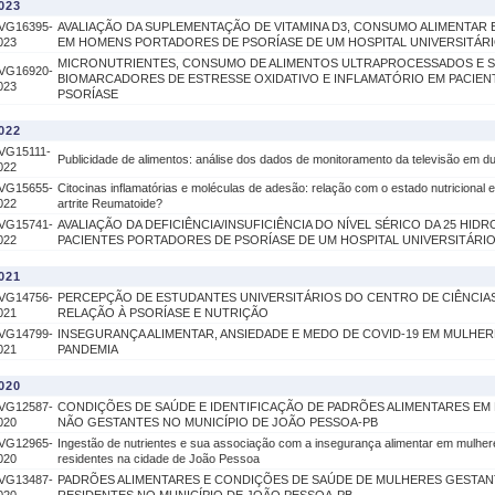
023
VG16395-
AVALIAÇÃO DA SUPLEMENTAÇÃO DE VITAMINA D3, CONSUMO ALIMENTAR 
023
EM HOMENS PORTADORES DE PSORÍASE DE UM HOSPITAL UNIVERSITÁR
MICRONUTRIENTES, CONSUMO DE ALIMENTOS ULTRAPROCESSADOS E 
VG16920-
BIOMARCADORES DE ESTRESSE OXIDATIVO E INFLAMATÓRIO EM PACIE
023
PSORÍASE
022
VG15111-
Publicidade de alimentos: análise dos dados de monitoramento da televisão em dua
022
VG15655-
Citocinas inflamatórias e moléculas de adesão: relação com o estado nutricional 
022
artrite Reumatoide?
VG15741-
AVALIAÇÃO DA DEFICIÊNCIA/INSUFICIÊNCIA DO NÍVEL SÉRICO DA 25 HIDR
022
PACIENTES PORTADORES DE PSORÍASE DE UM HOSPITAL UNIVERSITÁRI
021
VG14756-
PERCEPÇÃO DE ESTUDANTES UNIVERSITÁRIOS DO CENTRO DE CIÊNCIAS
021
RELAÇÃO À PSORÍASE E NUTRIÇÃO
VG14799-
INSEGURANÇA ALIMENTAR, ANSIEDADE E MEDO DE COVID-19 EM MULHE
021
PANDEMIA
020
VG12587-
CONDIÇÕES DE SAÚDE E IDENTIFICAÇÃO DE PADRÕES ALIMENTARES EM
020
NÃO GESTANTES NO MUNICÍPIO DE JOÃO PESSOA-PB
VG12965-
Ingestão de nutrientes e sua associação com a insegurança alimentar em mulher
020
residentes na cidade de João Pessoa
VG13487-
PADRÕES ALIMENTARES E CONDIÇÕES DE SAÚDE DE MULHERES GESTAN