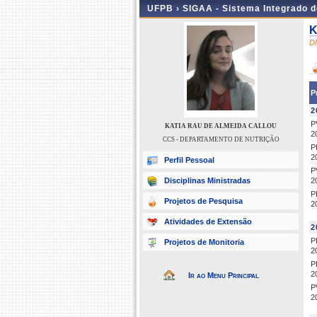
UFPB ›
SIGAA - Sistema Integrado 
K
D
P
2
P
KATIA RAU DE ALMEIDA CALLOU
2
CCS - DEPARTAMENTO DE NUTRIÇÃO
P
2
Perfil Pessoal
P
Disciplinas Ministradas
2
P
Projetos de Pesquisa
2
Atividades de Extensão
2
P
Projetos de Monitoria
2
P
2
Ir ao Menu Principal
P
2