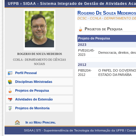
UFPB ›
SIGAA - Sistema Integrado de Gestão de Atividades Ac
Rogerio De Souza Medeiros
DCSC - CCHLA - DEPARTAMENTO DE
Projetos de Pesquisa
Projeto de Pesquisa
2023
PVB16145-
Democracia, direitos, de
ROGERIO DE SOUZA MEDEIROS
2023
CCHLA - DEPARTAMENTO DE CIÊNCIAS
SOCIAIS
2012
PIB5204-
O PAPEL DO GOVERNO
Perfil Pessoal
2012
ESTADO DA PARAÍBA
Disciplinas Ministradas
Projetos de Pesquisa
Atividades de Extensão
Projetos de Monitoria
Ir ao Menu Principal
SIGAA | STI - Superintendência de Tecnologia da Informação da UFPB / Coope