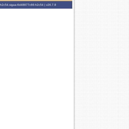
6-h2c54.sigaa-6d48877c66-h2c54 |
v26.7.8