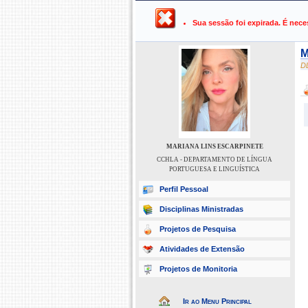
UFPB ›
SIGAA - Sistema Integrado 
Sua sessão foi expirada. É nece
M
D
MARIANA LINS ESCARPINETE
CCHLA - DEPARTAMENTO DE LÍNGUA
PORTUGUESA E LINGUÍSTICA
Perfil Pessoal
Disciplinas Ministradas
Projetos de Pesquisa
Atividades de Extensão
Projetos de Monitoria
Ir ao Menu Principal