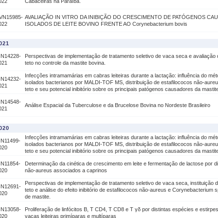
022
Cabaceiras na Paraíba.
VN15985-
AVALIAÇÃO IN VITRO DA INIBIÇÃO DO CRESCIMENTO DE PATÓGENOS CA
022
ISOLADOS DE LEITE BOVINO FRENTE AO Corynebacterium bovis
021
IN14228-
Perspectivas de implementação de tratamento seletivo de vaca seca e avaliação 
021
teto no controle da mastite bovina.
Infecções intramamárias em cabras leiteiras durante a lactação: influência do méto
IN14232-
isolados bacterianos por MALDI-TOF MS, distribuição de estafilococos não-aureus
021
teto e seu potencial inibitório sobre os principais patógenos causadores da mastit
IN14548-
Análise Espacial da Tuberculose e da Brucelose Bovina no Nordeste Brasileiro
021
020
Infecções intramamárias em cabras leiteiras durante a lactação: influência do méto
IN11499-
isolados bacterianos por MALDI-TOF MS, distribuição de estafilococos não-aureus
020
teto e seu potencial inibitório sobre os principais patógenos causadores da mastit
IN11854-
Determinação da cinética de crescimento em leite e fermentação de lactose por di
020
não-aureus associados a caprinos
Perspectivas de implementação de tratamento seletivo de vaca seca, instituição
IN12691-
teto e análise do efeito inibitório de estafilococos não-aureus e Corynebacteriu
020
de mastite.
IN13058-
Proliferação de linfócitos B, T CD4, T CD8 e T γδ por distintas espécies e estirpe
020
vacas leiteiras primíparas e multíparas