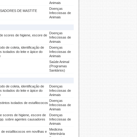
Animais
Doenças
USADORES DE MASTITE
Infecciosas de
Animais
Doenças
de scores de higiene, escore de
Infecciosas de
Animais
do de coleta, identificação de
Doenças
 isolados do leite e ápice do
Infecciosas de
e
Animais
Saúde Animal
(Programas
Sanitários)
do de coleta, identificação de
Doenças
 isolados do leite e ápice do
Infecciosas de
e
Animais
Doenças
stintos isolados de estafilococos
Infecciosas de
Animais
 de scores de higiene, escore de
Doenças
m spp. sobre agentes causadores
Infecciosas de
Animais
Medicina
s de estafilococos em novilhas e
Veterinária