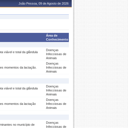
João Pessoa, 09 de Agosto de 2026
Área de
Conhecimento
Doenças
a viável e total da glândula
Infecciosas de
Animais
Doenças
ntes momentos da lactação.
Infecciosas de
Animais
Doenças
a viável e total da glândula
Infecciosas de
Animais
Doenças
ntes momentos da lactação
Infecciosas de
Animais
Doenças
inantes no município de
Infecciosas de