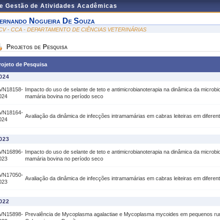
de Gestão de Atividades Acadêmicas
ernando Nogueira De Souza
CV - CCA - DEPARTAMENTO DE CIÊNCIAS VETERINÁRIAS
Projetos de Pesquisa
rojeto de Pesquisa
024
VN18158-
Impacto do uso de selante de teto e antimicrobianoterapia na dinâmica da microbiot
024
mamária bovina no período seco
VN18164-
Avaliação da dinâmica de infecções intramamárias em cabras leiteiras em difere
024
023
VN16896-
Impacto do uso de selante de teto e antimicrobianoterapia na dinâmica da microbiot
023
mamária bovina no período seco
VN17050-
Avaliação da dinâmica de infecções intramamárias em cabras leiteiras em difere
023
022
VN15898-
Prevalência de Mycoplasma agalactiae e Mycoplasma mycoides em pequenos rum