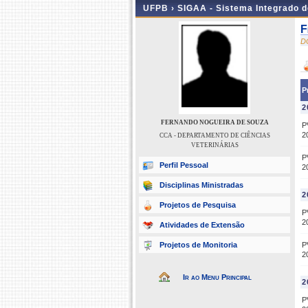
UFPB ›
SIGAA - Sistema Integrado 
F
D
P
2
FERNANDO NOGUEIRA DE SOUZA
P
2
CCA - DEPARTAMENTO DE CIÊNCIAS
VETERINÁRIAS
P
Perfil Pessoal
2
Disciplinas Ministradas
2
Projetos de Pesquisa
P
2
Atividades de Extensão
Projetos de Monitoria
P
2
Ir ao Menu Principal
2
P