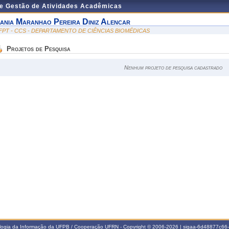
de Gestão de Atividades Acadêmicas
ania Maranhao Pereira Diniz Alencar
FPT - CCS - DEPARTAMENTO DE CIÊNCIAS BIOMÉDICAS
Projetos de Pesquisa
Nenhum projeto de pesquisa cadastrado
ologia da Informação da UFPB / Cooperação UFRN - Copyright © 2006-2026 | sigaa-6d48877c6