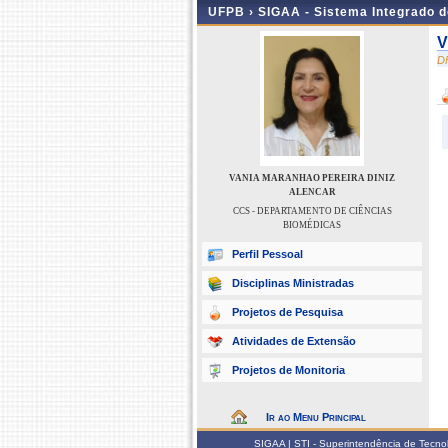
UFPB ›
SIGAA - Sistema Integrado 
V
D
VANIA MARANHAO PEREIRA DINIZ
ALENCAR
CCS - DEPARTAMENTO DE CIÊNCIAS
BIOMÉDICAS
Perfil Pessoal
Disciplinas Ministradas
Projetos de Pesquisa
Atividades de Extensão
Projetos de Monitoria
Ir ao Menu Principal
SIGAA | STI - Superintendência de Tecn