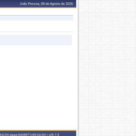
João Pessoa, 08 de Agosto de 2026
6-h2c54.sigaa-6d48877c66-h2c54 |
v26.7.8