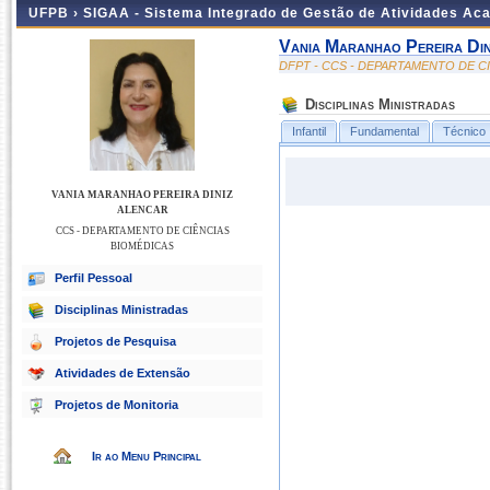
UFPB ›
SIGAA - Sistema Integrado de Gestão de Atividades Ac
Vania Maranhao Pereira Din
DFPT - CCS - DEPARTAMENTO DE C
Disciplinas Ministradas
Infantil
Fundamental
Técnico
VANIA MARANHAO PEREIRA DINIZ
ALENCAR
CCS - DEPARTAMENTO DE CIÊNCIAS
BIOMÉDICAS
Perfil Pessoal
Disciplinas Ministradas
Projetos de Pesquisa
Atividades de Extensão
Projetos de Monitoria
Ir ao Menu Principal