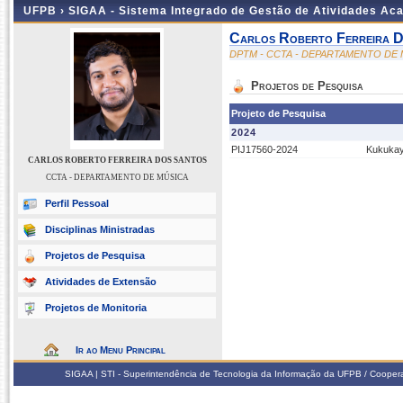
UFPB ›
SIGAA - Sistema Integrado de Gestão de Atividades Ac
Carlos Roberto Ferreira 
DPTM - CCTA - DEPARTAMENTO DE
Projetos de Pesquisa
Projeto de Pesquisa
2024
PIJ17560-2024
Kukukay
CARLOS ROBERTO FERREIRA DOS SANTOS
CCTA - DEPARTAMENTO DE MÚSICA
Perfil Pessoal
Disciplinas Ministradas
Projetos de Pesquisa
Atividades de Extensão
Projetos de Monitoria
Ir ao Menu Principal
SIGAA | STI - Superintendência de Tecnologia da Informação da UFPB / Coope