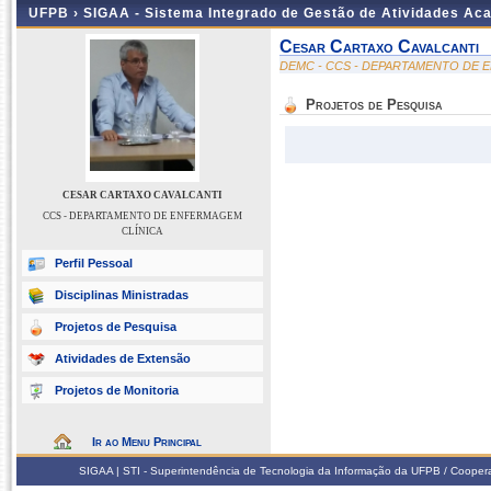
UFPB ›
SIGAA - Sistema Integrado de Gestão de Atividades Ac
Cesar Cartaxo Cavalcanti
DEMC - CCS - DEPARTAMENTO DE 
Projetos de Pesquisa
CESAR CARTAXO CAVALCANTI
CCS - DEPARTAMENTO DE ENFERMAGEM
CLÍNICA
Perfil Pessoal
Disciplinas Ministradas
Projetos de Pesquisa
Atividades de Extensão
Projetos de Monitoria
Ir ao Menu Principal
SIGAA | STI - Superintendência de Tecnologia da Informação da UFPB / Coope