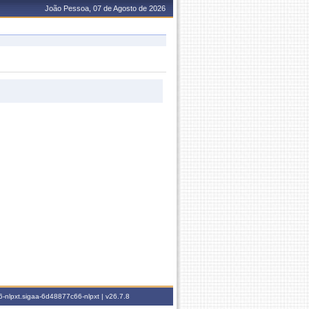
João Pessoa, 07 de Agosto de 2026
-nlpxt.sigaa-6d48877c66-nlpxt |
v26.7.8