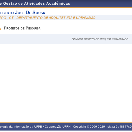
de Gestão de Atividades Acadêmicas
lberto Jose De Sousa
ARQ - CT - DEPARTAMENTO DE ARQUITETURA E URBANISMO
Projetos de Pesquisa
Nenhum projeto de pesquisa cadastrado
nologia da Informação da UFPB / Cooperação UFRN - Copyright © 2006-2026 | sigaa-6d48877c66