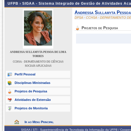
UFPB ›
SIGAA - Sistema Integrado de Gestão de Atividades Ac
Andressa Sullamyta Pessoa
DPSA - CCHSA - DEPARTAMENTO DE
Projetos de Pesquisa
ANDRESSA SULLAMYTA PESSOA DE LIMA
TORRES
CCHSA - DEPARTAMENTO DE CIÊNCIAS
SOCIAIS APLICADAS
Perfil Pessoal
Disciplinas Ministradas
Projetos de Pesquisa
Atividades de Extensão
Projetos de Monitoria
Ir ao Menu Principal
SIGAA | STI - Superintendência de Tecnologia da Informação da UFPB / Coope