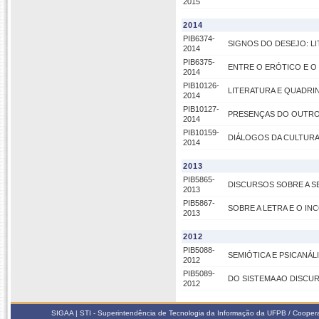
2015
2014
PIB6374-
SIGNOS DO DESEJO: L
2014
PIB6375-
ENTRE O ERÓTICO E O
2014
PIB10126-
LITERATURA E QUADRI
2014
PIB10127-
PRESENÇAS DO OUTRO:
2014
PIB10159-
DIÁLOGOS DA CULTURA:
2014
2013
PIB5865-
DISCURSOS SOBRE A S
2013
PIB5867-
SOBRE A LETRA E O IN
2013
2012
PIB5088-
SEMIÓTICA E PSICANÁL
2012
PIB5089-
DO SISTEMA AO DISCU
2012
SIGAA | STI - Superintendência de Tecnologia da Informação da UFPB / Coope