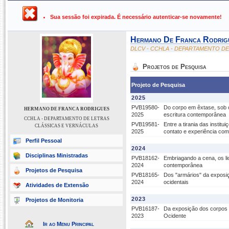
UFPB ›
SIGAA - Sistema Integrado de Gestão de Atividades Ac
Sua sessão foi expirada. É necessário autenticar-se novamente!
Hermano De Franca Rodrig
DLCV - CCHLA - DEPARTAMENTO D
Projetos de Pesquisa
Projeto de Pesquisa
2025
PVB19580-
Do corpo em êxtase, sob o
HERMANO DE FRANCA RODRIGUES
2025
escritura contemporânea
CCHLA - DEPARTAMENTO DE LETRAS
PVB19581-
Entre a tirania das instit
CLÁSSICAS E VERNÁCULAS
2025
contato e experiência com
Perfil Pessoal
2024
Disciplinas Ministradas
PVB18162-
Embriagando a cena, os li
2024
contemporânea
Projetos de Pesquisa
PVB18165-
Dos "armários" da exposiç
2024
ocidentais
Atividades de Extensão
2023
Projetos de Monitoria
PVB16187-
Da exposição dos corpos à
2023
Ocidente
Ir ao Menu Principal