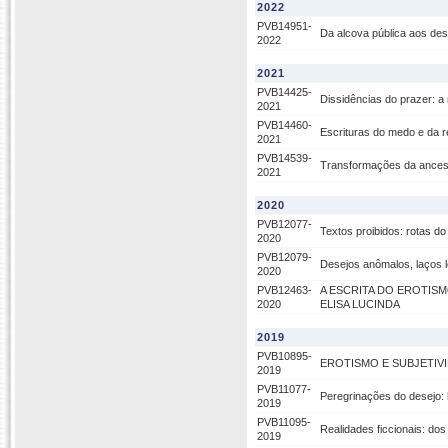
2022
PVB14951-
Da alcova pública aos des
2022
2021
PVB14425-
Dissidências do prazer: 
2021
PVB14460-
Escrituras do medo e da r
2021
PVB14539-
Transformações da ancestr
2021
2020
PVB12077-
Textos proibidos: rotas d
2020
PVB12079-
Desejos anômalos, laços l
2020
PVB12463-
A ESCRITA DO EROTISM
2020
ELISA LUCINDA
2019
PVB10895-
EROTISMO E SUBJETIV
2019
PVB11077-
Peregrinações do desejo: 
2019
PVB11095-
Realidades ficcionais: dos
2019