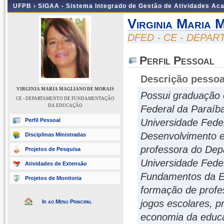
UFPB ›
SIGAA - Sistema Integrado de Gestão de Atividades Ac
Virginia Maria 
DFED - CE - DEP
Perfil Pessoal
Descrição pessoa
VIRGINIA MARIA MAGLIANO DE MORAIS
Possui graduação 
CE - DEPARTAMENTO DE FUNDAMENTAÇÃO
DA EDUCAÇÃO
Federal da Paraíb
Perfil Pessoal
Universidade Fede
Desenvolvimento e
Disciplinas Ministradas
professora do De
Projetos de Pesquisa
Universidade Fede
Atividades de Extensão
Fundamentos da E
Projetos de Monitoria
formação de profe
jogos escolares, pr
Ir ao Menu Principal
economia da educa