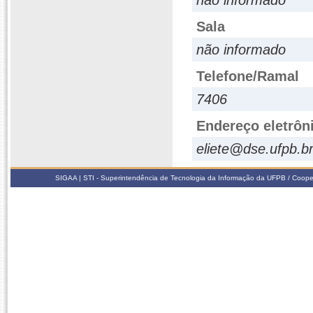
não informado
Sala
não informado
Telefone/Ramal
7406
Endereço eletrôn
eliete@dse.ufpb.b
SIGAA | STI - Superintendência de Tecnologia da Informação da UFPB / Coope