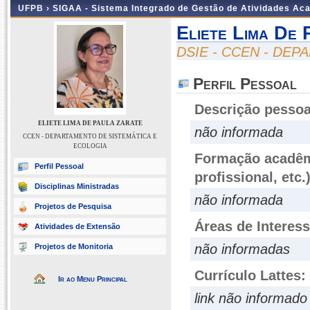
UFPB ›
SIGAA - Sistema Integrado de Gestão de Atividades Ac
Eliete Lima De 
DSIE - CCEN - DE
Perfil Pessoal
Descrição pessoa
ELIETE LIMA DE PAULA ZARATE
não informada
CCEN - DEPARTAMENTO DE SISTEMÁTICA E
ECOLOGIA
Formação acadêmi
Perfil Pessoal
profissional, etc.
Disciplinas Ministradas
não informada
Projetos de Pesquisa
Áreas de Interes
Atividades de Extensão
não informadas
Projetos de Monitoria
Currículo Lattes:
Ir ao Menu Principal
link não informado