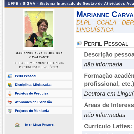
UFPB ›
SIGAA - Sistema Integrado de Gestão de Atividades Ac
Marianne Carva
DLPL - CCHLA - D
LINGUÍSTICA
Perfil Pessoal
Descrição pessoa
MARIANNE CARVALHO BEZERRA
CAVALCANTE
não informada
CCHLA - DEPARTAMENTO DE LÍNGUA
PORTUGUESA E LINGUÍSTICA
Formação acadêmi
Perfil Pessoal
profissional, etc.
Disciplinas Ministradas
Doutora em Linguí
Projetos de Pesquisa
Atividades de Extensão
Áreas de Interes
Projetos de Monitoria
não informadas
Ir ao Menu Principal
Currículo Lattes: