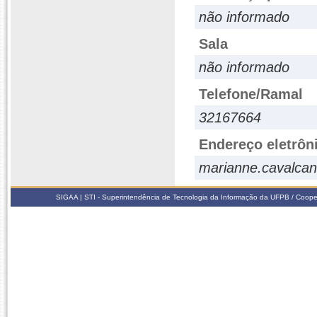
não informado
Sala
não informado
Telefone/Ramal
32167664
Endereço eletrôn
marianne.cavalca
SIGAA | STI - Superintendência de Tecnologia da Informação da UFPB / Coope