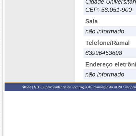
Cidade Universitár
CEP: 58.051-900
Sala
não informado
Telefone/Ramal
83996453698
Endereço eletrôn
não informado
SIGAA | STI - Superintendência de Tecnologia da Informação da UFPB / Coope