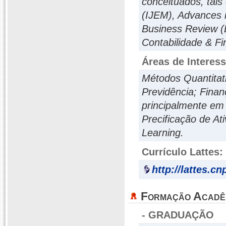
conceituados, tais
(IJEM), Advances i
Business Review (
Contabilidade & Fi
Áreas de Interes
Métodos Quantitati
Previdência; Finanç
principalmente em
Precificação de A
Learning.
Currículo Lattes:
http://lattes.c
Formação Acadê
- GRADUAÇÃO