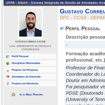
UFPB ›
SIGAA - Sistema Integrado de Gestão de Atividades Ac
Gustavo Correi
DFC - CCSA - DEP
Perfil Pessoal
Descrição pessoa
GUSTAVO CORREIA XAVIER
-
CCSA - DEPARTAMENTO DE FINANÇAS E
CONTABILIDADE
Formação acadêmi
Perfil Pessoal
profissional, etc.
Disciplinas Ministradas
Professor de Fina
Projetos de Pesquisa
Coordenador do L
Atividades de Extensão
Doutor em Admini
Projetos de Monitoria
Foi pesquisador v
PDSE (Doutorado 
Ir ao Menu Principal
(University of Tenn