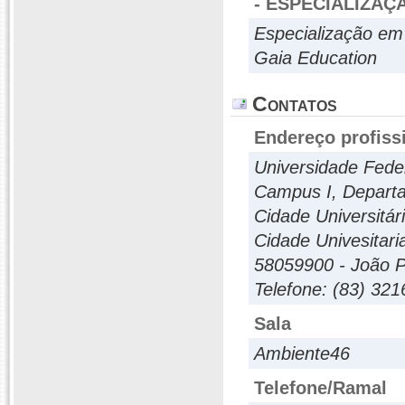
- ESPECIALIZAÇ
Especialização em
Gaia Education
Contatos
Endereço profiss
Universidade Feder
Campus I, Departa
Cidade Universitár
Cidade Univesitari
58059900 - João P
Telefone: (83) 32
Sala
Ambiente46
Telefone/Ramal