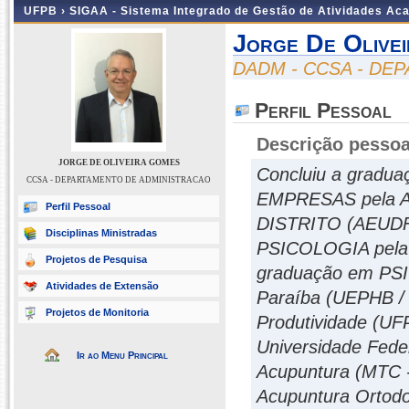
UFPB ›
SIGAA - Sistema Integrado de Gestão de Atividades Ac
Jorge De Olive
DADM - CCSA - DE
Perfil Pessoal
Descrição pessoa
JORGE DE OLIVEIRA GOMES
Concluiu a grad
CCSA - DEPARTAMENTO DE ADMINISTRACAO
EMPRESAS pela 
Perfil Pessoal
DISTRITO (AEUDF
Disciplinas Ministradas
PSICOLOGIA pela U
Projetos de Pesquisa
graduação em PSI
Atividades de Extensão
Paraíba (UEPHB / 
Projetos de Monitoria
Produtividade (U
Universidade Fed
Ir ao Menu Principal
Acupuntura (MTC 
Acupuntura Ortodo