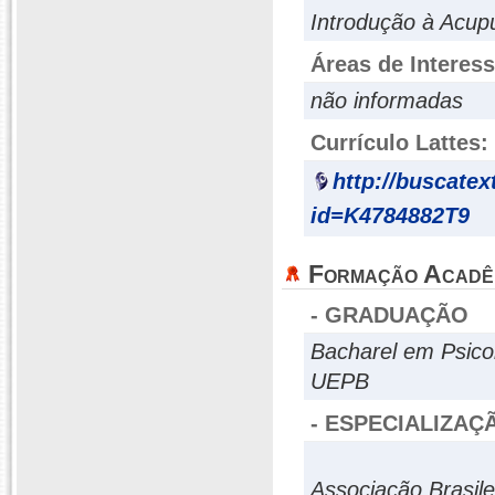
Introdução à Acup
Áreas de Interes
não informadas
Currículo Lattes:
http://buscatex
id=K4784882T9
Formação Acadê
- GRADUAÇÃO
Bacharel em Psico
UEPB
- ESPECIALIZAÇ
Associação Brasile