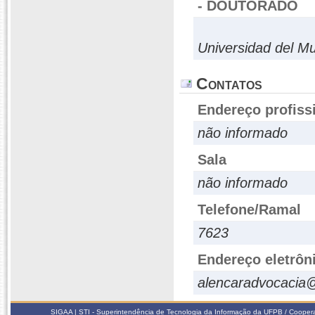
- DOUTORADO
Universidad del Mu
Contatos
Endereço profiss
não informado
Sala
não informado
Telefone/Ramal
7623
Endereço eletrôn
alencaradvocacia
SIGAA | STI - Superintendência de Tecnologia da Informação da UFPB / Coope