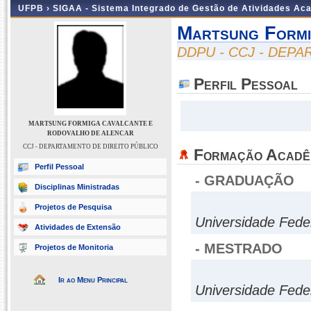
UFPB ›
SIGAA - Sistema Integrado de Gestão de Atividades Ac
Martsung Formi
DDPU - CCJ - DEP
Perfil Pessoal
MARTSUNG FORMIGA CAVALCANTE E
RODOVALHO DE ALENCAR
CCJ - DEPARTAMENTO DE DIREITO PÚBLICO
Formação Acadê
Perfil Pessoal
- GRADUAÇÃO
Disciplinas Ministradas
Projetos de Pesquisa
Universidade Fede
Atividades de Extensão
- MESTRADO
Projetos de Monitoria
Ir ao Menu Principal
Universidade Fede