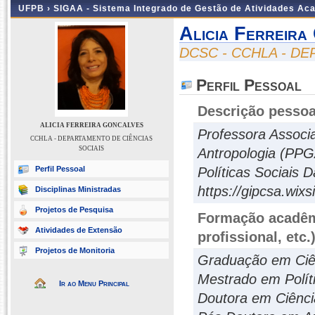
UFPB ›
SIGAA - Sistema Integrado de Gestão de Atividades Ac
Alicia Ferreira
DCSC - CCHLA - D
Perfil Pessoal
Descrição pessoa
ALICIA FERREIRA GONCALVES
Professora Associ
CCHLA - DEPARTAMENTO DE CIÊNCIAS
SOCIAIS
Antropologia (PPG
Perfil Pessoal
Políticas Sociais
https://gipcsa.wix
Disciplinas Ministradas
Projetos de Pesquisa
Formação acadêmi
Atividades de Extensão
profissional, etc.
Projetos de Monitoria
Graduação em Ciê
Mestrado em Polít
Ir ao Menu Principal
Doutora em Ciênc