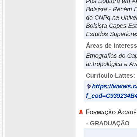
Pós Doutora em A
Bolsista - Recém 
do CNPq na Univer
Bolsista Capes Es
Estudos Superiore
Áreas de Interes
Etnografias do Cap
antropológica e Av
Currículo Lattes:
https://wwws.
f_cod=C939234B
Formação Acadê
- GRADUAÇÃO