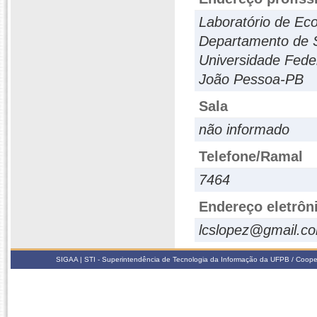
Laboratório de Ec
Departamento de S
Universidade Fede
João Pessoa-PB
Sala
não informado
Telefone/Ramal
7464
Endereço eletrôn
lcslopez@gmail.c
SIGAA | STI - Superintendência de Tecnologia da Informação da UFPB / Coope