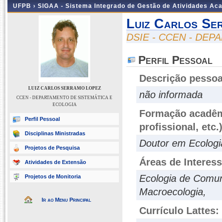
UFPB ›
SIGAA - Sistema Integrado de Gestão de Atividades Ac
Luiz Carlos Se
DSIE - CCEN - DE
Perfil Pessoal
Descrição pessoa
LUIZ CARLOS SERRAMO LOPEZ
não informada
CCEN - DEPARTAMENTO DE SISTEMÁTICA E
ECOLOGIA
Formação acadêmi
Perfil Pessoal
profissional, etc.
Disciplinas Ministradas
Doutor em Ecologi
Projetos de Pesquisa
Áreas de Interes
Atividades de Extensão
Ecologia de Comun
Projetos de Monitoria
Macroecologia,
Ir ao Menu Principal
Currículo Lattes: