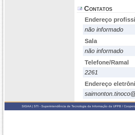
Contatos
Endereço profiss
não informado
Sala
não informado
Telefone/Ramal
2261
Endereço eletrôn
saimonton.tinoco
SIGAA | STI - Superintendência de Tecnologia da Informação da UFPB / Coope