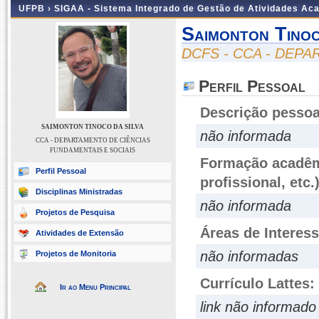
UFPB ›
SIGAA - Sistema Integrado de Gestão de Atividades Ac
Saimonton Tinoc
DCFS - CCA - DEP
Perfil Pessoal
Descrição pessoa
SAIMONTON TINOCO DA SILVA
não informada
CCA - DEPARTAMENTO DE CIÊNCIAS
FUNDAMENTAIS E SOCIAIS
Formação acadêmi
Perfil Pessoal
profissional, etc.
Disciplinas Ministradas
não informada
Projetos de Pesquisa
Áreas de Interes
Atividades de Extensão
não informadas
Projetos de Monitoria
Currículo Lattes:
Ir ao Menu Principal
link não informado