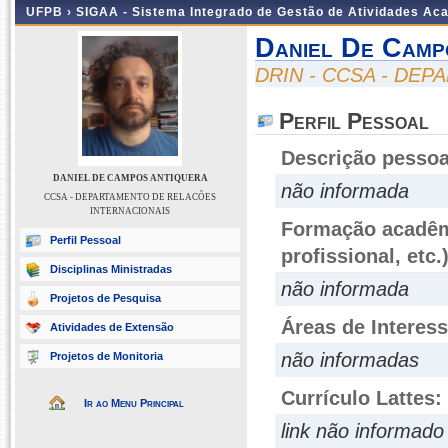
UFPB ›
SIGAA - Sistema Integrado de Gestão de Atividades Ac
Daniel De Camp
DRIN - CCSA - DE
Perfil Pessoal
Descrição pessoa
DANIEL DE CAMPOS ANTIQUERA
não informada
CCSA - DEPARTAMENTO DE RELACÕES
INTERNACIONAIS
Formação acadêmi
Perfil Pessoal
profissional, etc.
Disciplinas Ministradas
não informada
Projetos de Pesquisa
Áreas de Interes
Atividades de Extensão
não informadas
Projetos de Monitoria
Currículo Lattes:
Ir ao Menu Principal
link não informado