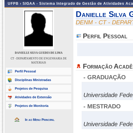
UFPB ›
SIGAA - Sistema Integrado de Gestão de Atividades Ac
Danielle Silva 
DENM - CT - DEPA
Perfil Pessoal
DANIELLE SILVA GUEDES DE LIMA
CT - DEPARTAMENTO DE ENGENHARIA DE
MATERIAIS
Formação Acadê
Perfil Pessoal
- GRADUAÇÃO
Disciplinas Ministradas
Projetos de Pesquisa
Universidade Fede
Atividades de Extensão
- MESTRADO
Projetos de Monitoria
Ir ao Menu Principal
Universidade Fede