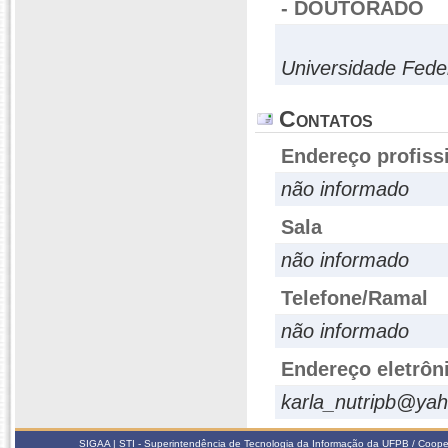
- DOUTORADO
Universidade Fede
Contatos
Endereço profiss
não informado
Sala
não informado
Telefone/Ramal
não informado
Endereço eletrôn
karla_nutripb@ya
SIGAA | STI - Superintendência de Tecnologia da Informação da UFPB / Coope