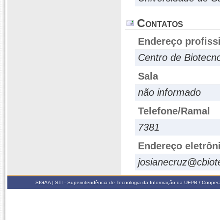
Contatos
Endereço profiss
Centro de Biotecn
Sala
não informado
Telefone/Ramal
7381
Endereço eletrôn
josianecruz@cbiot
SIGAA | STI - Superintendência de Tecnologia da Informação da UFPB / Coope