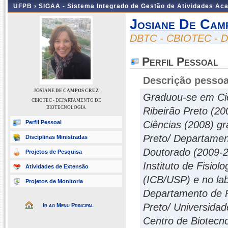
UFPB ›
SIGAA - Sistema Integrado de Gestão de Atividades Ac
Josiane De Cam
DBTC - CBIOTEC -
Perfil Pessoal
Descrição pessoa
JOSIANE DE CAMPOS CRUZ
Graduou-se em Ciê
CBIOTEC - DEPARTAMENTO DE
BIOTECNOLOGIA
Ribeirão Preto (2
Perfil Pessoal
Ciências (2008) g
Preto/ Departament
Disciplinas Ministradas
Doutorado (2009-20
Projetos de Pesquisa
Instituto de Fisiol
Atividades de Extensão
(ICB/USP) e no lab
Projetos de Monitoria
Departamento de F
Preto/ Universidad
Ir ao Menu Principal
Centro de Biotecn