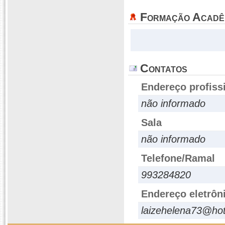
Formação Acadê
Contatos
Endereço profiss
não informado
Sala
não informado
Telefone/Ramal
993284820
Endereço eletrôn
laizehelena73@ho