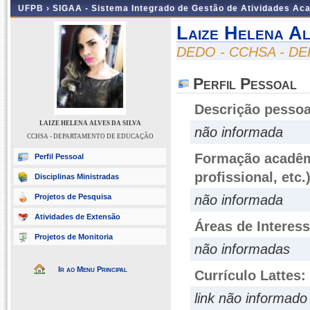
UFPB ›
SIGAA - Sistema Integrado de Gestão de Atividades Ac
Laize Helena Al
DEDO - CCHSA - 
Perfil Pessoal
Descrição pessoa
LAIZE HELENA ALVES DA SILVA
não informada
CCHSA - DEPARTAMENTO DE EDUCAÇÃO
Formação acadêmi
Perfil Pessoal
profissional, etc.
Disciplinas Ministradas
Projetos de Pesquisa
não informada
Atividades de Extensão
Áreas de Interes
Projetos de Monitoria
não informadas
Ir ao Menu Principal
Currículo Lattes:
link não informado