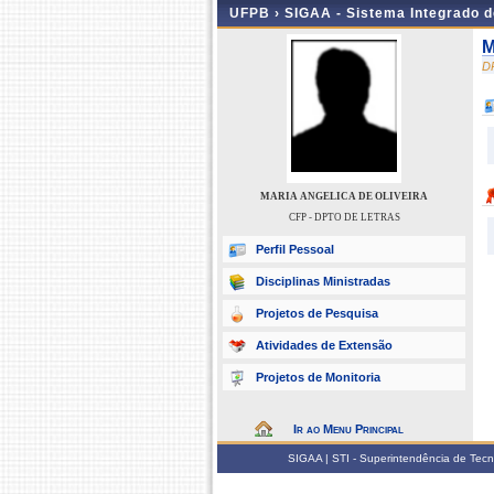
UFPB ›
SIGAA - Sistema Integrado 
M
D
MARIA ANGELICA DE OLIVEIRA
CFP - DPTO DE LETRAS
Perfil Pessoal
Disciplinas Ministradas
Projetos de Pesquisa
Atividades de Extensão
Projetos de Monitoria
Ir ao Menu Principal
SIGAA | STI - Superintendência de Tec