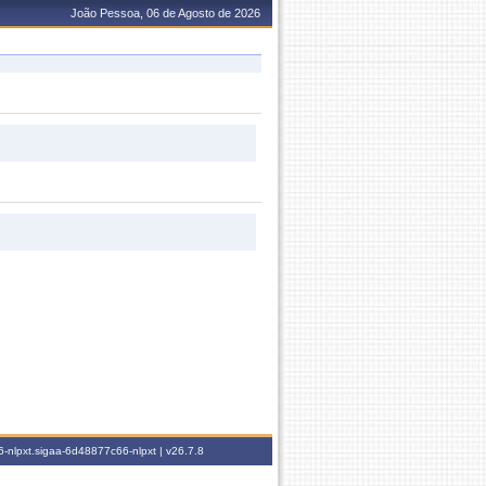
João Pessoa, 06 de Agosto de 2026
-nlpxt.sigaa-6d48877c66-nlpxt |
v26.7.8