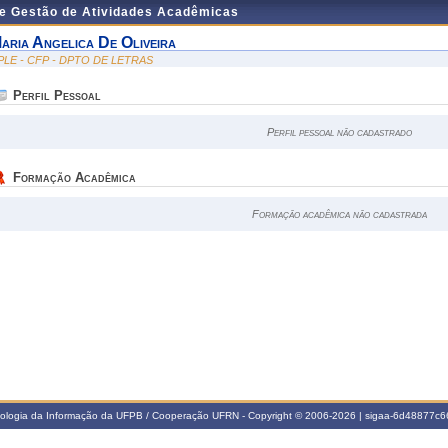
de Gestão de Atividades Acadêmicas
aria Angelica De Oliveira
PLE - CFP - DPTO DE LETRAS
Perfil Pessoal
Perfil pessoal não cadastrado
Formação Acadêmica
Formação acadêmica não cadastrada
nologia da Informação da UFPB / Cooperação UFRN - Copyright © 2006-2026 | sigaa-6d48877c66