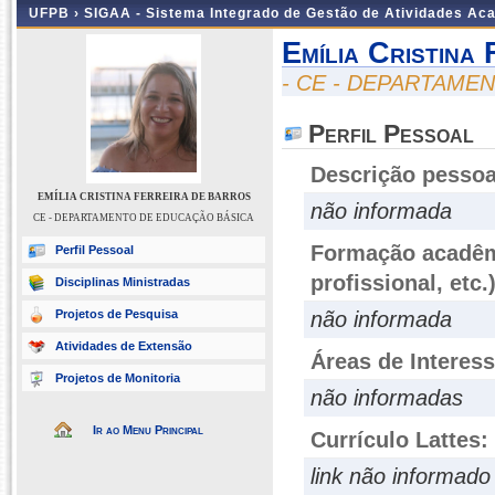
UFPB ›
SIGAA - Sistema Integrado de Gestão de Atividades Ac
Emília Cristina
- CE - DEPARTAME
Perfil Pessoal
Descrição pessoa
EMÍLIA CRISTINA FERREIRA DE BARROS
não informada
CE - DEPARTAMENTO DE EDUCAÇÃO BÁSICA
Formação acadêmi
Perfil Pessoal
profissional, etc.
Disciplinas Ministradas
Projetos de Pesquisa
não informada
Atividades de Extensão
Áreas de Interes
Projetos de Monitoria
não informadas
Ir ao Menu Principal
Currículo Lattes:
link não informado