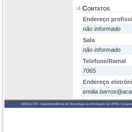
Contatos
Endereço profiss
não informado
Sala
não informado
Telefone/Ramal
7065
Endereço eletrôn
emilia.barros@aca
SIGAA | STI - Superintendência de Tecnologia da Informação da UFPB / Coope