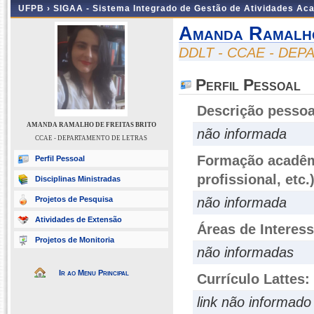
UFPB ›
SIGAA - Sistema Integrado de Gestão de Atividades Ac
Amanda Ramalho
DDLT - CCAE - DE
Perfil Pessoal
Descrição pessoa
AMANDA RAMALHO DE FREITAS BRITO
não informada
CCAE - DEPARTAMENTO DE LETRAS
Formação acadêmi
Perfil Pessoal
profissional, etc.
Disciplinas Ministradas
Projetos de Pesquisa
não informada
Atividades de Extensão
Áreas de Interes
Projetos de Monitoria
não informadas
Ir ao Menu Principal
Currículo Lattes:
link não informado