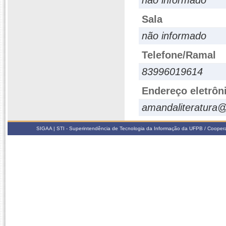
não informado
Sala
não informado
Telefone/Ramal
83996019614
Endereço eletrôn
amandaliteratura
SIGAA | STI - Superintendência de Tecnologia da Informação da UFPB / Coope