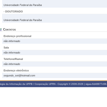
Universidade Federal da Paraíba
- DOUTORADO
Universidade Federal da Paraíba
Contatos
Endereço profissional
não informado
Sala
não informado
Telefone/Ramal
não informado
Endereço eletrônico
segundo_set@hotmail.com
ologia da Informação da UFPB / Cooperação UFRN - Copyright © 2006-2026 | sigaa-6d48877c6