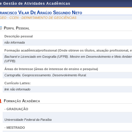
de Gestão de Atividades Acadêmicas
rancisco Vilar De Araújo Segundo Neto
GEO - CCEN - DEPARTAMENTO DE GEOCIÊNCIAS
Perfil Pessoal
Descrição pessoal
não informada
Formação acadêmica/profissional (Onde obteve os títulos, atuação profissional, et
Bacharel e Licenciado em Geografia (UFPB). Mestre em Desenvolvimento e Meio Ambie
(UFPB).
Áreas de Interesse
(áreas de interesse de ensino e pesquisa)
Cartografia. Geoprocessamento. Desenvolvimento Rural.
Currículo Lattes:
link não informado
Formação Acadêmica
- GRADUAÇÃO
Universidade Federal da Paraíba
- MESTRADO