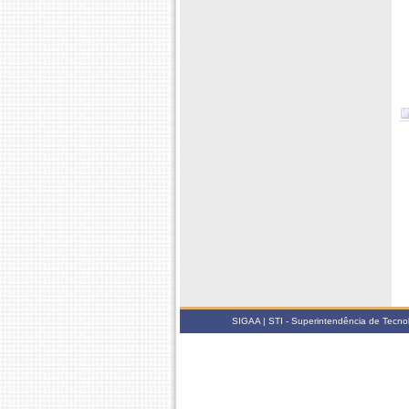
SIGAA | STI - Superintendência de Tecn