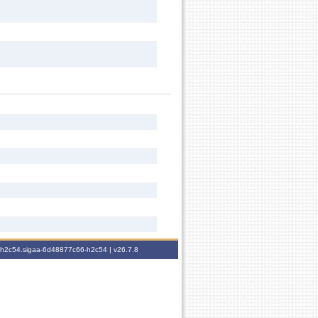
6-h2c54.sigaa-6d48877c66-h2c54 |
v26.7.8