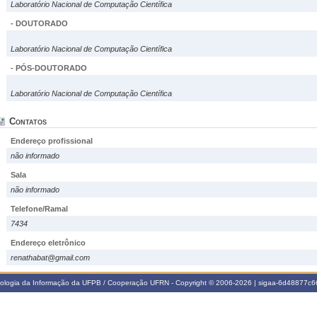
Laboratório Nacional de Computação Científica
- DOUTORADO
Laboratório Nacional de Computação Científica
- PÓS-DOUTORADO
Laboratório Nacional de Computação Científica
Contatos
Endereço profissional
não informado
Sala
não informado
Telefone/Ramal
7434
Endereço eletrônico
renathabat@gmail.com
nologia da Informação da UFPB / Cooperação UFRN - Copyright © 2006-2026 | sigaa-6d48877c66