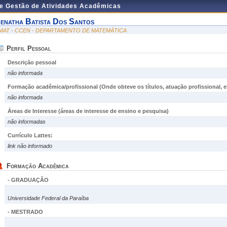
de Gestão de Atividades Acadêmicas
enatha Batista Dos Santos
MAT - CCEN - DEPARTAMENTO DE MATEMÁTICA
Perfil Pessoal
Descrição pessoal
não informada
Formação acadêmica/profissional (Onde obteve os títulos, atuação profissional, et
não informada
Áreas de Interesse
(áreas de interesse de ensino e pesquisa)
não informadas
Currículo Lattes:
link não informado
Formação Acadêmica
- GRADUAÇÃO
Universidade Federal da Paraíba
- MESTRADO