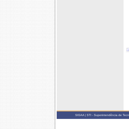
SIGAA | STI - Superintendência de Tec