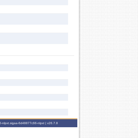
-nlpxt.sigaa-6d48877c66-nlpxt |
v26.7.8