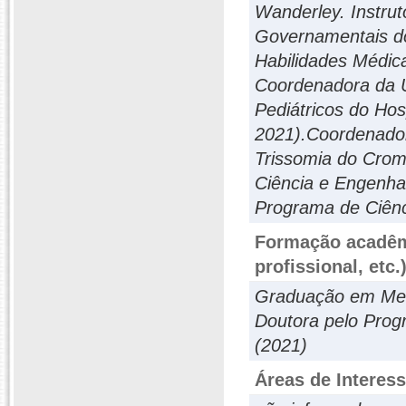
Wanderley. Instrut
Governamentais do 
Habilidades Médic
Coordenadora da U
Pediátricos do Ho
2021).Coordenador
Trissomia do Cro
Ciência e Engenha
Programa de Ciênc
Formação acadêmi
profissional, etc.
Graduação em Med
Doutora pelo Prog
(2021)
Áreas de Interes