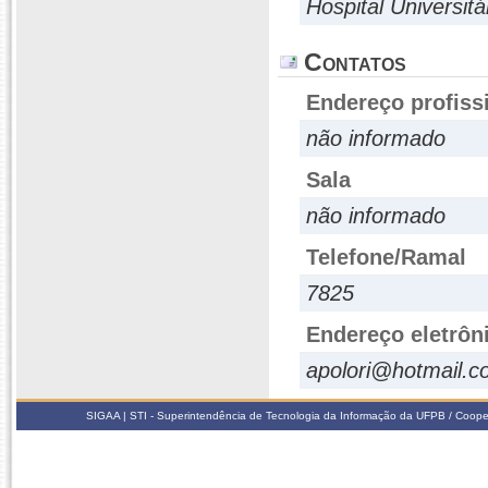
Hospital Universitá
Contatos
Endereço profiss
não informado
Sala
não informado
Telefone/Ramal
7825
Endereço eletrôn
apolori@hotmail.
SIGAA | STI - Superintendência de Tecnologia da Informação da UFPB / Coope