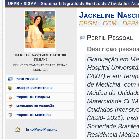
UFPB ›
SIGAA - Sistema Integrado de Gestão de Atividades Ac
Jackeline Nasci
DPGN - CCM - DEP
Perfil Pessoal
Descrição pessoa
JACKELINE NASCIMENTO APOLORI
Graduação em Medi
TISSIANI
CCM - DEPARTAMENTO DE PEDIATRIA E
Hospital Universitá
GENÉTICA
(2007) e em Terapi
Perfil Pessoal
de Medicina, com 
Disciplinas Ministradas
Médica da Unidade
Projetos de Pesquisa
Maternidade CLIM
Atividades de Extensão
Cuidados Intensiv
Projetos de Monitoria
(2020- 2021). Ins
Sociedade Brasilei
Ir ao Menu Principal
Residência Médica 