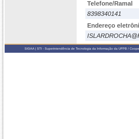
Telefone/Ramal
8398340141
Endereço eletrôn
ISLARDROCHA@
SIGAA | STI - Superintendência de Tecnologia da Informação da UFPB / Coope