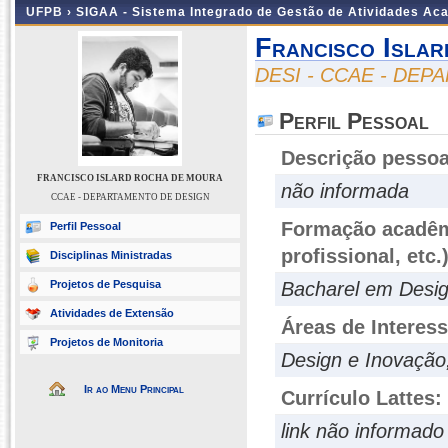
UFPB ›
SIGAA - Sistema Integrado de Gestão de Atividades Ac
Francisco Isla
DESI - CCAE - DE
Perfil Pessoal
Descrição pessoa
FRANCISCO ISLARD ROCHA DE MOURA
não informada
CCAE - DEPARTAMENTO DE DESIGN
Formação acadêmi
Perfil Pessoal
profissional, etc.
Disciplinas Ministradas
Projetos de Pesquisa
Bacharel em Desi
Atividades de Extensão
Áreas de Interes
Projetos de Monitoria
Design e Inovação
Ir ao Menu Principal
Currículo Lattes:
link não informado