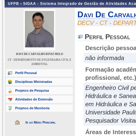
UFPB ›
SIGAA - Sistema Integrado de Gestão de Atividades Ac
Davi De Carval
DECV - CT - DEPA
Perfil Pessoal
Descrição pessoa
DAVI DE CARVALHO DINIZ MELO
não informada
CT - DEPARTAMENTO DE ENGENHARIA CIVIL E
AMBIENTAL
Formação acadêmi
Perfil Pessoal
profissional, etc.
Disciplinas Ministradas
Engenheiro Civil 
Projetos de Pesquisa
Hidráulica e Sane
Atividades de Extensão
em Hidráulica e S
Projetos de Monitoria
Universidade Pauli
Pesquisador Visit
Ir ao Menu Principal
Áreas de Interes