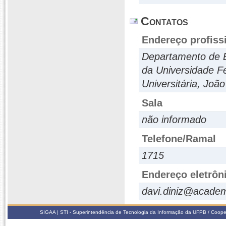
Contatos
Endereço profiss
Departamento de En
da Universidade F
Universitária, Joã
Sala
não informado
Telefone/Ramal
1715
Endereço eletrôn
davi.diniz@academ
SIGAA | STI - Superintendência de Tecnologia da Informação da UFPB / Coope