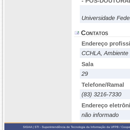
- PÓS-DOUTORA
Universidade Fed
Contatos
Endereço profiss
CCHLA, Ambiente 
Sala
29
Telefone/Ramal
(83) 3216-7330
Endereço eletrôn
não informado
SIGAA | STI - Superintendência de Tecnologia da Informação da UFPB / Coope