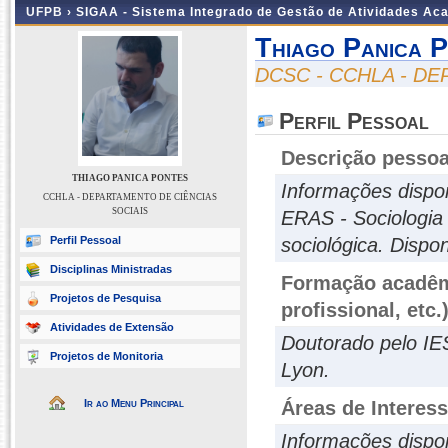
UFPB ›
SIGAA - Sistema Integrado de Gestão de Atividades Ac
Thiago Panica 
DCSC - CCHLA - D
Perfil Pessoal
Descrição pessoa
THIAGO PANICA PONTES
Informações dispo
CCHLA - DEPARTAMENTO DE CIÊNCIAS
SOCIAIS
ERAS - Sociologia 
Perfil Pessoal
sociológica. Dispo
Disciplinas Ministradas
Formação acadêmi
Projetos de Pesquisa
profissional, etc.
Atividades de Extensão
Doutorado pelo IE
Projetos de Monitoria
Lyon.
Ir ao Menu Principal
Áreas de Interes
Informações dispo