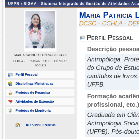
UFPB ›
SIGAA - Sistema Integrado de Gestão de Atividades Ac
Maria Patricia
DCSC - CCHLA - D
Perfil Pessoal
Descrição pessoa
MARIA PATRICIA LOPES GOLDFARB
Antropóloga, Pro
CCHLA - DEPARTAMENTO DE CIÊNCIAS
SOCIAIS
do Grupo de Estudo
Perfil Pessoal
capítulos de livro
UFPB.
Disciplinas Ministradas
Projetos de Pesquisa
Formação acadêmi
Atividades de Extensão
profissional, etc.
Projetos de Monitoria
Graduada em Ciênc
Antropologia Soci
Ir ao Menu Principal
(UFPB), Pós-douto