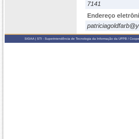
7141
Endereço eletrôn
patriciagoldfarb@
SIGAA | STI - Superintendência de Tecnologia da Informação da UFPB / Coope