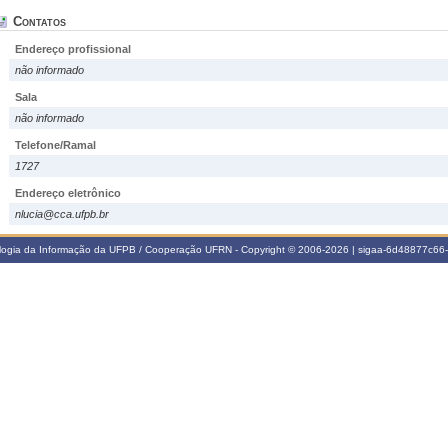
Contatos
Endereço profissional
não informado
Sala
não informado
Telefone/Ramal
1727
Endereço eletrônico
nlucia@cca.ufpb.br
ologia da Informação da UFPB / Cooperação UFRN - Copyright © 2006-2026 | sigaa-6d48877c6