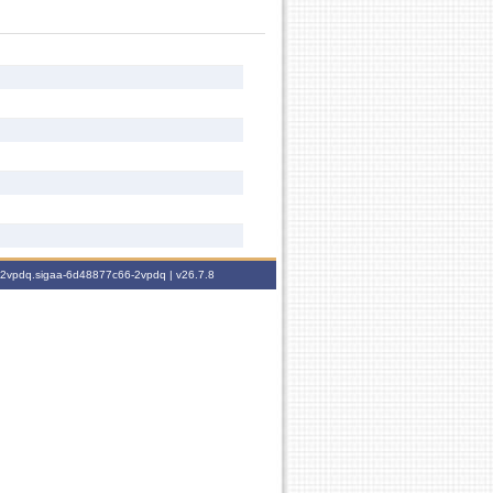
6-2vpdq.sigaa-6d48877c66-2vpdq |
v26.7.8