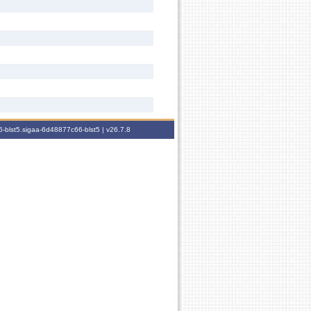
-blst5.sigaa-6d48877c66-blst5 |
v26.7.8