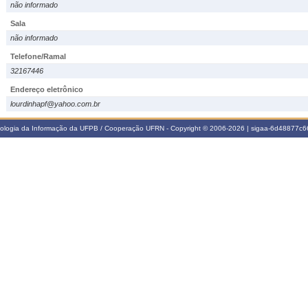
não informado
Sala
não informado
Telefone/Ramal
32167446
Endereço eletrônico
lourdinhapf@yahoo.com.br
nologia da Informação da UFPB / Cooperação UFRN - Copyright © 2006-2026 | sigaa-6d48877c66