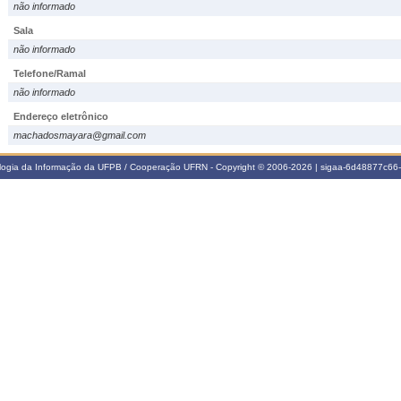
não informado
Sala
não informado
Telefone/Ramal
não informado
Endereço eletrônico
machadosmayara@gmail.com
ologia da Informação da UFPB / Cooperação UFRN - Copyright © 2006-2026 | sigaa-6d48877c6