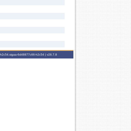
6-h2c54.sigaa-6d48877c66-h2c54 |
v26.7.8