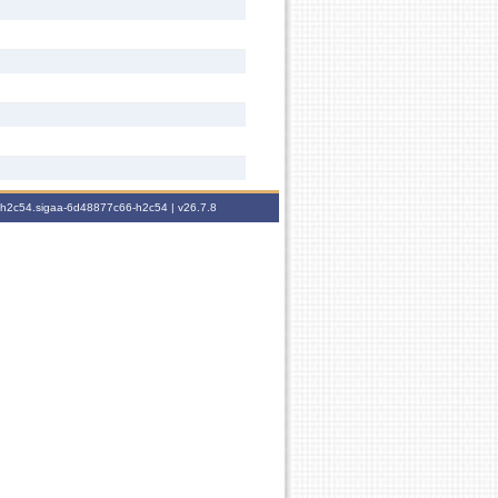
6-h2c54.sigaa-6d48877c66-h2c54 |
v26.7.8