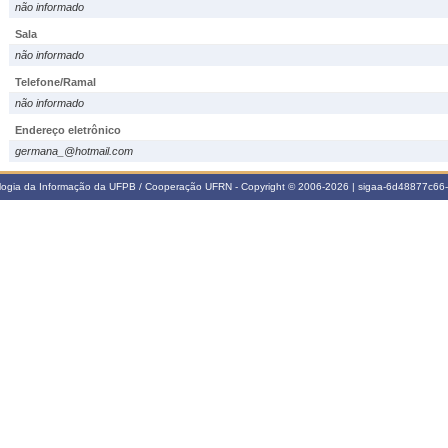
não informado
Sala
não informado
Telefone/Ramal
não informado
Endereço eletrônico
germana_@hotmail.com
ologia da Informação da UFPB / Cooperação UFRN - Copyright © 2006-2026 | sigaa-6d48877c6