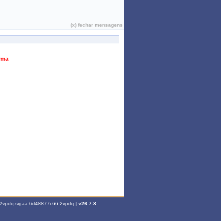
João Pessoa, 08 de Agosto de 2026
(x) fechar mensagens
urma
6-2vpdq.sigaa-6d48877c66-2vpdq |
v26.7.8