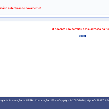
de Gestão de Atividades Acadêmicas
ssário autenticar-se novamente!
O docente não permitiu a visualização da t
Voltar
ologia da Informação da UFPB / Cooperação UFRN - Copyright © 2006-2026 | sigaa-6d48877c6