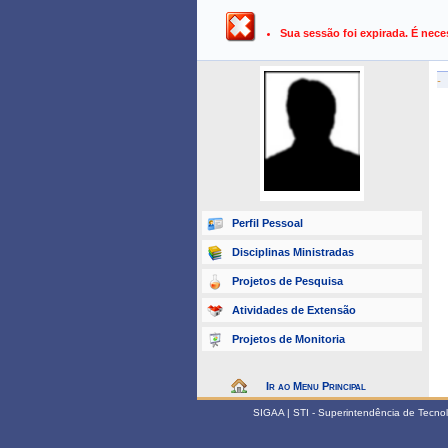
UFPB ›
SIGAA - Sistema Integrado 
Sua sessão foi expirada. É nece
-
Perfil Pessoal
Disciplinas Ministradas
Projetos de Pesquisa
Atividades de Extensão
Projetos de Monitoria
Ir ao Menu Principal
SIGAA | STI - Superintendência de Tecn