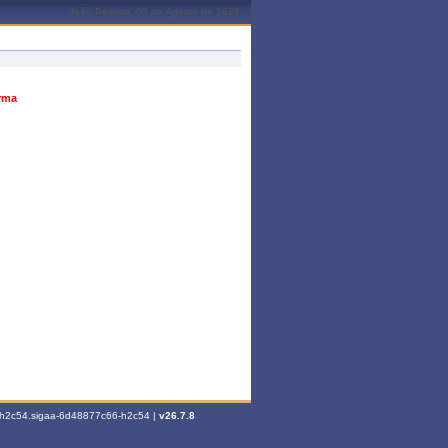
João Pessoa, 08 de Agosto de 2026
urma
6-h2c54.sigaa-6d48877c66-h2c54 |
v26.7.8