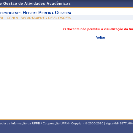
de Gestão de Atividades Acadêmicas
ermogenes Hebert Pereira Oliveira
FIL - CCHLA - DEPARTAMENTO DE FILOSOFIA
O docente não permitiu a visualização da t
Voltar
ologia da Informação da UFPB / Cooperação UFRN - Copyright © 2006-2026 | sigaa-6d48877c6