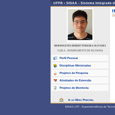
UFPB ›
SIGAA - Sistema Integrado 
H
D
HERMOGENES HEBERT PEREIRA OLIVEIRA
CCHLA - DEPARTAMENTO DE FILOSOFIA
Perfil Pessoal
Disciplinas Ministradas
Projetos de Pesquisa
Atividades de Extensão
Projetos de Monitoria
Ir ao Menu Principal
SIGAA | STI - Superintendência de Tecn