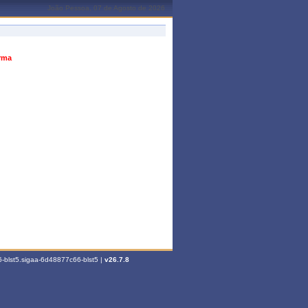
João Pessoa, 07 de Agosto de 2026
urma
-blst5.sigaa-6d48877c66-blst5 |
v26.7.8