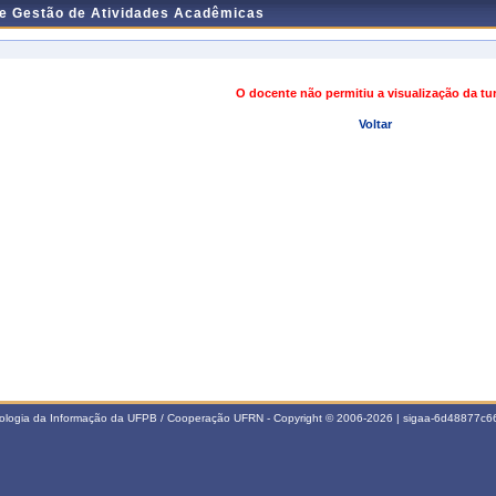
de Gestão de Atividades Acadêmicas
O docente não permitiu a visualização da t
Voltar
nologia da Informação da UFPB / Cooperação UFRN - Copyright © 2006-2026 | sigaa-6d48877c66