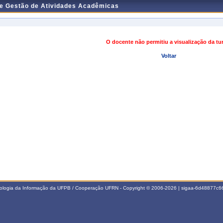
de Gestão de Atividades Acadêmicas
O docente não permitiu a visualização da t
Voltar
nologia da Informação da UFPB / Cooperação UFRN - Copyright © 2006-2026 | sigaa-6d48877c66