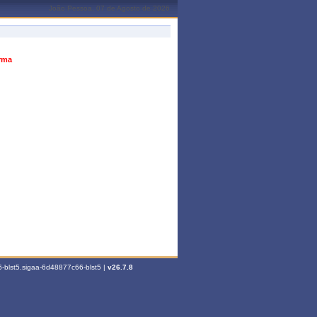
João Pessoa, 07 de Agosto de 2026
urma
-blst5.sigaa-6d48877c66-blst5 |
v26.7.8