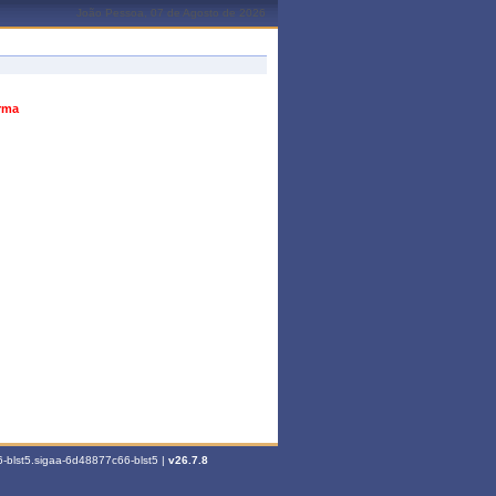
João Pessoa, 07 de Agosto de 2026
urma
-blst5.sigaa-6d48877c66-blst5 |
v26.7.8