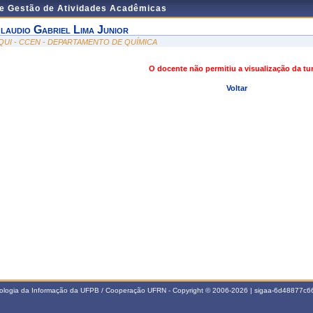
de Gestão de Atividades Acadêmicas
laudio Gabriel Lima Junior
QUI - CCEN - DEPARTAMENTO DE QUÍMICA
O docente não permitiu a visualização da t
Voltar
nologia da Informação da UFPB / Cooperação UFRN - Copyright © 2006-2026 | sigaa-6d48877c66