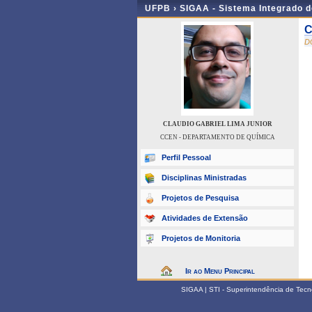
UFPB ›
SIGAA - Sistema Integrado 
C
D
CLAUDIO GABRIEL LIMA JUNIOR
CCEN - DEPARTAMENTO DE QUÍMICA
Perfil Pessoal
Disciplinas Ministradas
Projetos de Pesquisa
Atividades de Extensão
Projetos de Monitoria
Ir ao Menu Principal
SIGAA | STI - Superintendência de Tec