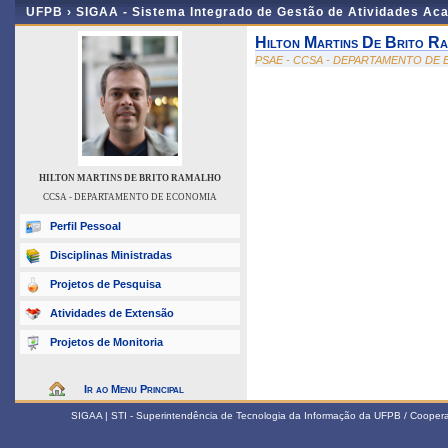
UFPB ›
SIGAA - Sistema Integrado de Gestão de Atividades Ac
Hilton Martins De Brito R
PSAE - CCSA - DEPARTAMENTO DE
HILTON MARTINS DE BRITO RAMALHO
CCSA - DEPARTAMENTO DE ECONOMIA
Perfil Pessoal
Disciplinas Ministradas
Projetos de Pesquisa
Atividades de Extensão
Projetos de Monitoria
Ir ao Menu Principal
SIGAA | STI - Superintendência de Tecnologia da Informação da UFPB / Coope