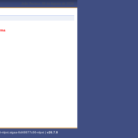
João Pessoa, 08 de Agosto de 2026
urma
-nlpxt.sigaa-6d48877c66-nlpxt |
v26.7.8