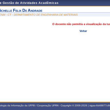
de Gestão de Atividades Acadêmicas
ichelle Felix De Andrade
ENM - CT - DEPARTAMENTO DE ENGENHARIA DE MATERIAIS
O docente não permitiu a visualização da t
Voltar
nologia da Informação da UFPB / Cooperação UFRN - Copyright © 2006-2026 | sigaa-6d48877c66