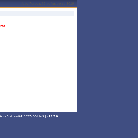
João Pessoa, 09 de Agosto de 2026
urma
-blst5.sigaa-6d48877c66-blst5 |
v26.7.8