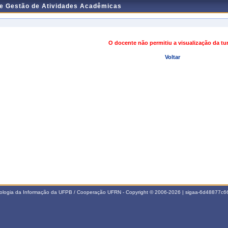
de Gestão de Atividades Acadêmicas
O docente não permitiu a visualização da t
Voltar
nologia da Informação da UFPB / Cooperação UFRN - Copyright © 2006-2026 | sigaa-6d48877c66