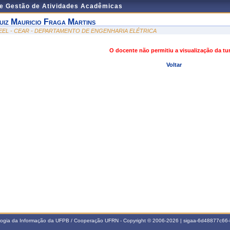
de Gestão de Atividades Acadêmicas
uiz Mauricio Fraga Martins
EEL - CEAR - DEPARTAMENTO DE ENGENHARIA ELÉTRICA
O docente não permitiu a visualização da t
Voltar
ologia da Informação da UFPB / Cooperação UFRN - Copyright © 2006-2026 | sigaa-6d48877c6