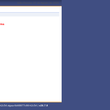
João Pessoa, 07 de Agosto de 2026
urma
6-h2c54.sigaa-6d48877c66-h2c54 |
v26.7.8